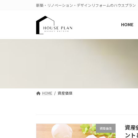
コ
ナ
新築・リノベーション・デザインリフォームのハウスプラン
ン
ビ
テ
ゲ
HOME
ン
ー
ツ
シ
へ
ョ
ス
ン
キ
に
ッ
移
プ
動
HOME
資産価値
資産
資産価値
ント