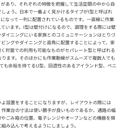
りがあり、それぞれの特徴を把握して生活空間の中から自
しょう。日本で一番よく見かけるタイプがI型と呼ばれ
けになって一列に配置されているものです。一直線に作業
ています。I型は壁付けになるので、調理をする際には壁
やダイニングにいる家族とのコミュニケーションはとりづ
リビングやダイニングと直角に配置することによって、家
短く対面での利用も可能なものがセパレート型と呼ばれる
なります。そのほかにも作業動線がスムーズで複数人でも
ても余裕を持てるU型、回遊性のあるアイランド型、ペニ
いよ設置をすることになりますが、レイアウトの際には
。作業台の寸法は使い勝手が良いものであるか、通路の幅
庫やごみ箱の位置、電子レンジやオーブンなどの機器を頻
に組み込んで考えるようにしましょう。