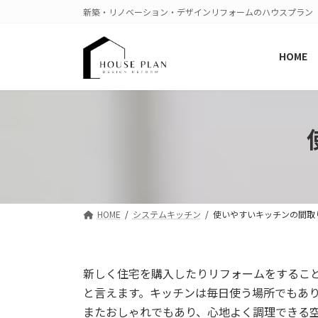
コ
ナ
新築・リノベーション・デザインリフォームのハウスプラン
ン
ビ
テ
ゲ
HOME
ン
ー
ツ
シ
へ
ョ
ス
ン
キ
に
ッ
移
プ
動
HOME
システムキッチン
使いやすいキッチンの間取
新しく住宅を購入したりリフォームをするこ
と言えます。キッチンは毎日使う場所でもあ
またおしゃれでもあり、心地よく調理できる